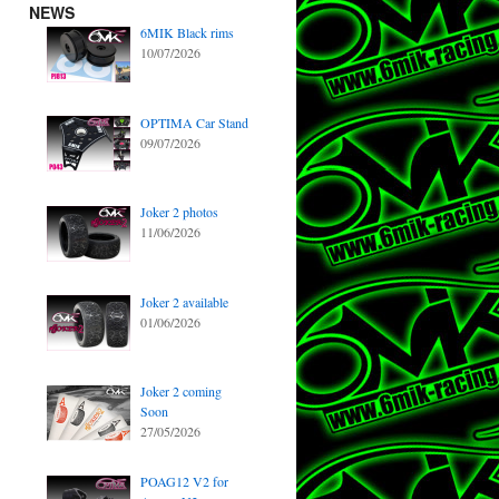
NEWS
6MIK Black rims
10/07/2026
OPTIMA Car Stand
09/07/2026
Joker 2 photos
11/06/2026
Joker 2 available
01/06/2026
Joker 2 coming
Soon
27/05/2026
POAG12 V2 for