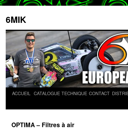
6MIK
ACCUEIL
CATALOGUE
TECHNIQUE
CONTACT
DISTR
Aller
au
contenu
OPTIMA – Filtres à air