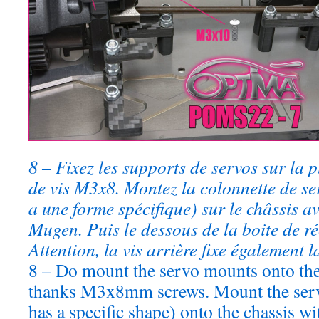
8 – Fixez les supports de servos sur la 
de vis M3x8. Montez la colonnette de ser
a une forme spécifique) sur le châssis 
Mugen. Puis le dessous de la boite de ré
Attention, la vis arrière fixe également l
8 – Do mount the servo mounts onto the 
thanks M3x8mm screws. Mount the servo 
has a specific shape) onto the chassis