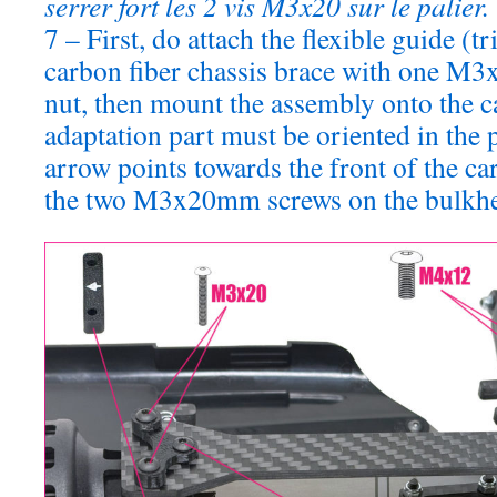
serrer fort les 2 vis M3x20 sur le palier.
7 – First, do attach the flexible guide (t
carbon fiber chassis brace with one M
nut, then mount the assembly onto the car
adaptation part must be oriented in the 
arrow points towards the front of the car
the two M3x20mm screws on the bulkhea