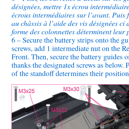
désignées, mettre 1x écrou intermédiaire 
écrous intermédiaires sur l’avant. Puis 
au châssis à l’aide des vis désignées ci 
forme des colonnettes déterminent leur p
6 – Secure the battery strips onto the g
screws, add 1 intermediate nut on the Re
Front. Then, secure the battery guides o
thanks the designated screws as below. P
of the standoff determines their position