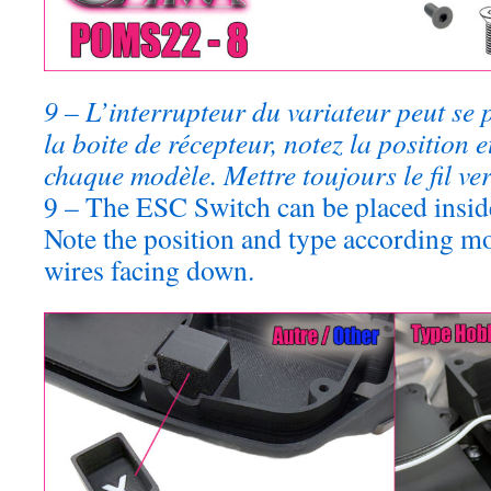
9 – L’interrupteur du variateur peut se p
la boite de récepteur, notez la position e
chaque modèle. Mettre toujours le fil ver
9 – The ESC Switch can be placed inside
Note the position and type according m
wires facing down.