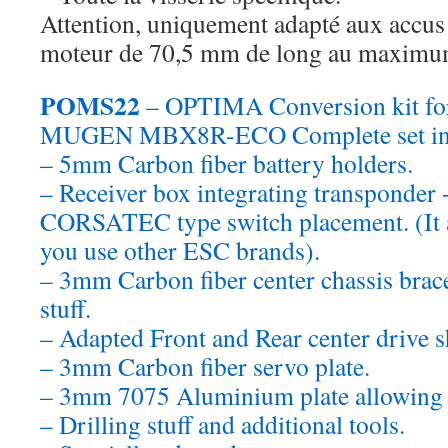
Attention, uniquement adapté aux accus
moteur de 70,5 mm de long au maximu
POMS22
– OPTIMA Conversion kit for
MUGEN MBX8R-ECO Complete set inc
– 5mm Carbon fiber battery holders.
– Receiver box integrating transpon
CORSATEC type switch placement. (It al
you use other ESC brands).
– 3mm Carbon fiber center chassis brace
stuff.
– Adapted Front and Rear center drive s
– 3mm Carbon fiber servo plate.
– 3mm 7075 Aluminium plate allowing 
– Drilling stuff and additional tools.