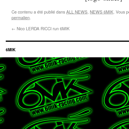
Ce contenu a été publié dans
ALL NEWS
,
NEWS 6MIK
. Vous p
permalien
.
←
Nico LERDA RICCI run 6MIK
6MIK