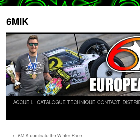
6MIK
ACCUEIL
CATALOGUE
TECHNIQUE
CONTACT
DISTR
Aller
au
contenu
←
6MIK dominate the Winter Race