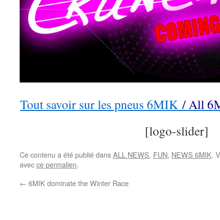
Tout savoir sur les pneus 6MIK
/ All 6
[logo-slider]
Ce contenu a été publié dans
ALL NEWS
,
FUN
,
NEWS 6MIK
. 
avec
ce permalien
.
←
6MIK dominate the Winter Race