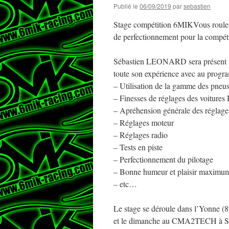
Publié le
06/09/2019
par
sebastien
Stage compétition 6MIK
Vous roule
de perfectionnement pour la compéti
Sébastien LEONARD sera présent e
toute son expérience avec au progr
– Utilisation de la gamme des pne
– Finesses de réglages des voitures
– Apréhension générale des réglage
– Réglages moteur
– Réglages radio
– Tests en piste
– Perfectionnement du pilotage
– Bonne humeur et plaisir maximu
– etc…
Le stage se déroule dans l’Yonne (
et le dimanche au CMA2TECH à Sens.