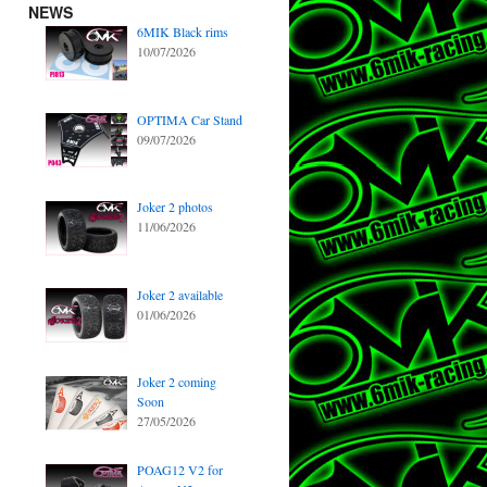
NEWS
6MIK Black rims
10/07/2026
OPTIMA Car Stand
09/07/2026
Joker 2 photos
11/06/2026
Joker 2 available
01/06/2026
Joker 2 coming
Soon
27/05/2026
POAG12 V2 for