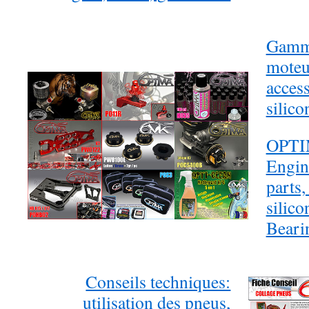
Gamm
moteur
access
silic
OPTI
Engine
parts,
silico
Bear
Conseils techniques:
utilisation des pneus,