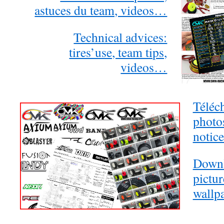
astuces du team, videos…
Technical advices:
tires’use, team tips,
videos…
Téléc
photos
notic
Downl
pictur
wallp