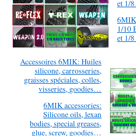
et 1/8
6MIK 
1/10 
et 1/8
Accessoires 6MIK: Huiles
silicone, carrosseries,
graisses spéciales, colles,
visseries, goodies…
6MIK accessories:
Silicone oils, lexan
bodies, special greases,
glue, screw, goodies…