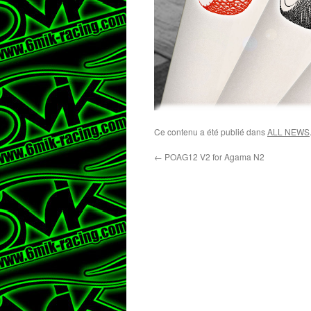
Ce contenu a été publié dans
ALL NEWS
←
POAG12 V2 for Agama N2