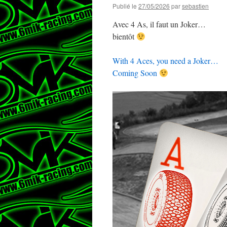
Publié le
27/05/2026
par
sebastien
Avec 4 As, il faut un Joker…
bientôt
With 4 Aces, you need a Joker…
Coming Soon