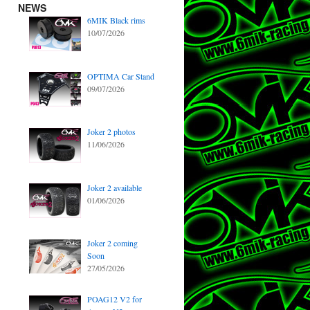
NEWS
6MIK Black rims
10/07/2026
OPTIMA Car Stand
09/07/2026
Joker 2 photos
11/06/2026
Joker 2 available
01/06/2026
Joker 2 coming
Soon
27/05/2026
POAG12 V2 for