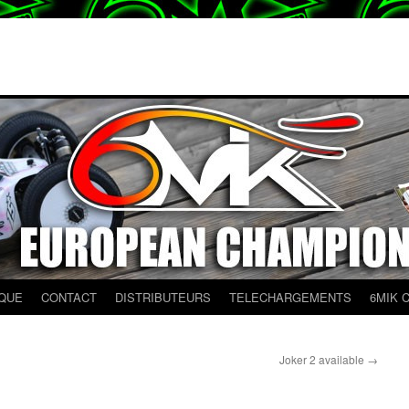
QUE
CONTACT
DISTRIBUTEURS
TELECHARGEMENTS
6MIK 
Joker 2 available
→