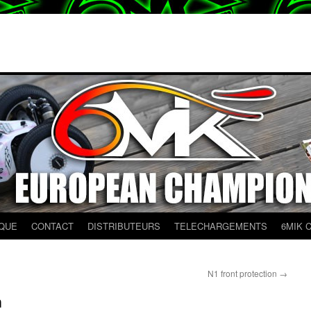
QUE
CONTACT
DISTRIBUTEURS
TELECHARGEMENTS
6MIK 
N1 front protection
→
n