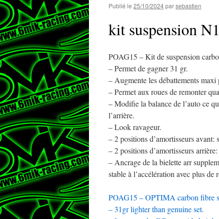
Publié le
25/10/2024
par
sebastien
kit suspension N
POAG15 – Kit de suspension carb
– Permet de gagner 31 gr.
– Augmente les débattements maxi po
– Permet aux roues de remonter quan
– Modifie la balance de l’auto ce qui
l’arrière.
– Look ravageur.
– 2 positions d’amortisseurs avant: st
– 2 positions d’amortisseurs arrière:
– Ancrage de la bielette arr supplem
stable à l’accélération avec plus de 
POAG15 – OPTIMA carbon fibre su
– 31gr lighter than genuine set.